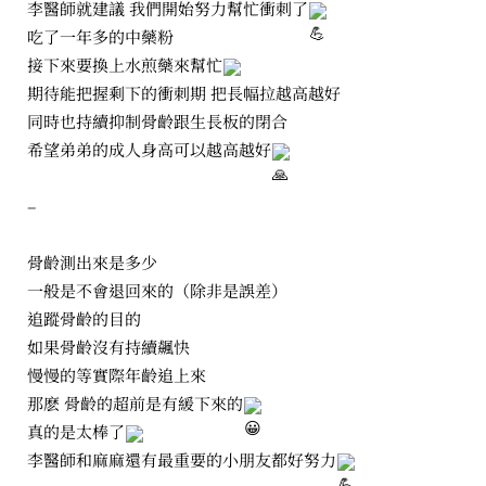
李醫師就建議 我們開始努力幫忙衝刺了
吃了一年多的中藥粉
接下來要換上水煎藥來幫忙
期待能把握剩下的衝刺期 把長幅拉越高越好
同時也持續抑制骨齡跟生長板的閉合
希望弟弟的成人身高可以越高越好
–
骨齡測出來是多少
一般是不會退回來的（除非是誤差）
追蹤骨齡的目的
如果骨齡沒有持續飆快
慢慢的等實際年齡追上來
那麽 骨齡的超前是有緩下來的
真的是太棒了
李醫師和麻麻還有最重要的小朋友都好努力