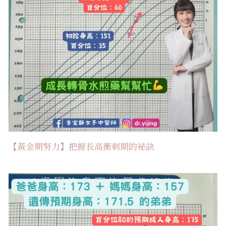
【黃金期努力】把握長高衝刺期的祕訣