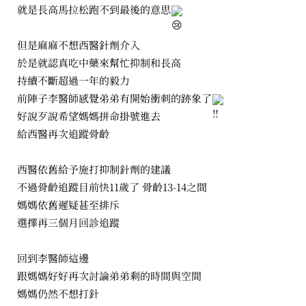
就是長高馬拉松跑不到最後的意思
但是麻麻不想西醫針劑介入
於是就認真吃中藥來幫忙抑制和長高
持續不斷超過一年的毅力
前陣子李醫師感覺弟弟有開始衝刺的跡象了
好說歹說希望媽媽拼命掛號進去
給西醫再次追蹤骨齡
西醫依舊給予施打抑制針劑的建議
不過骨齡追蹤目前快11歲了 骨齡13-14之間
媽媽依舊遲疑甚至排斥
選擇再三個月回診追蹤
回到李醫師這邊
跟媽媽好好再次討論弟弟剩的時間與空間
媽媽仍然不想打針