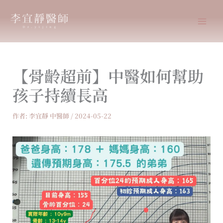
跳
至
主
要
內
【骨齡超前】中醫如何幫助
容
孩子持續長高
作者:
李宜靜 中醫師
/
2024-05-22