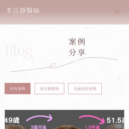
跳
至
主
要
內
案例
容
Blog
分享
所有案例
原生顏案例
兒童成長案例