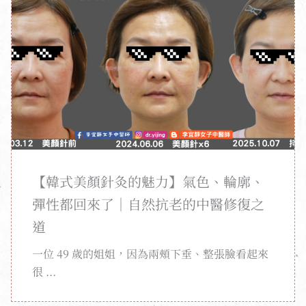
【韓式美顏針灸的魅力】氣色、輪廓、
彈性都回來了｜自然抗老的中醫修復之
道
一位 49 歲的姐姐，因為兩頰下垂、整張臉看起來
很 ...