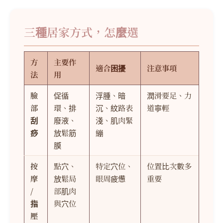
三種居家方式，怎麼選
方
主要作
適合困擾
注意事項
法
用
臉
促循
浮腫、暗
潤滑要足、力
部
環、排
沉、紋路表
道寧輕
刮
廢液、
淺、肌肉緊
痧
放鬆筋
繃
膜
按
點穴、
特定穴位、
位置比次數多
摩
放鬆局
眼周疲憊
重要
/
部肌肉
指
與穴位
壓