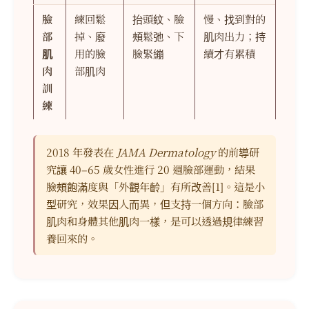
臉
練回鬆
抬頭紋、臉
慢、找到對的
部
掉、廢
頰鬆弛、下
肌肉出力；持
肌
用的臉
臉緊繃
續才有累積
肉
部肌肉
訓
練
2018 年發表在
JAMA Dermatology
的前導研
究讓 40–65 歲女性進行 20 週臉部運動，結果
臉頰飽滿度與「外觀年齡」有所改善[1]。這是小
型研究，效果因人而異，但支持一個方向：臉部
肌肉和身體其他肌肉一樣，是可以透過規律練習
養回來的。