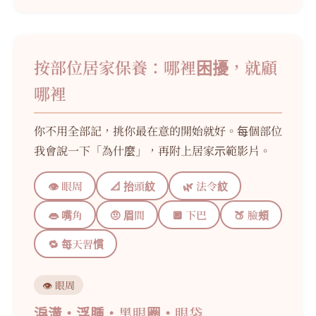
按部位居家保養：哪裡困擾，就顧
哪裡
你不用全部記，挑你最在意的開始就好。每個部位
我會說一下「為什麼」，再附上居家示範影片。
👁 眼周
📐 抬頭紋
🌿 法令紋
👄 嘴角
🤨 眉間
🔲 下巴
🍑 臉頰
🔁 每天習慣
👁 眼周
淚溝・浮腫・黑眼圈・眼袋