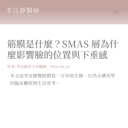
跳
至
主
要
內
筋膜是什麼？SMAS 層為什
容
麼影響臉的位置與下垂感
作者:
李宜靜女子中醫師
/
2026-06-15
本文由李宜靜醫師撰寫，分享原生顏・自然永續美學
的臨床觀察與生活思考。