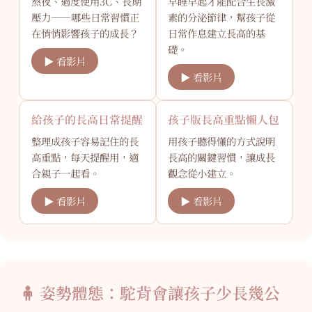
熬夜、過度使用3C、長期
早睡早起才能配合生長激
壓力——哪些日常習慣正
素的分泌節律，幫孩子從
在悄悄影響孩子的成長？
日常作息建立長高的基
礎。
▶ 看影片
▶ 看影片
給孩子的長高日常提醒
孩子版長高重點懶人包
整理成孩子容易記住的長
用孩子聽得懂的方式說明
高重點，每天提醒用，適
長高的關鍵習慣，讓成長
合親子一起看。
觀念從小建立。
▶ 看影片
▶ 看影片
🧍 姿勢體態：駝背會讓孩子少長幾公