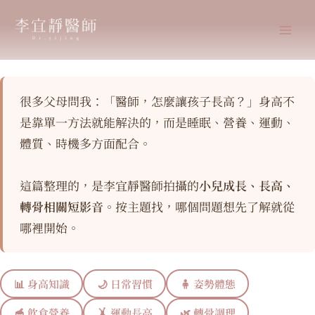
跳
至
主
要
內
容
很多父母問我：「醫師，怎麼讓孩子長高？」身高不
是靠單一方法就能解決的，而是睡眠、營養、運動、
體質、時機多方面配合。
這篇整理的，是李宜靜醫師拍攝的
小兒成長、長高、
轉骨相關短影音
。按主題找，哪個問題想先了解就從
哪裡開始。
📊 身高知識
🌙 日常習慣
🧍 姿勢體態
🥣 飲食營養
🤸 運動長高
🌿 轉骨調理