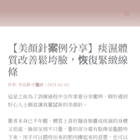
跳
至
主
要
內
【美顏針案例分享】痰濕體
容
質改善鬆垮臉，恢復緊緻線
條
作者:
李宜靜 中醫師
/
2021-02-05
這是之前為了訓練過程中交作業要分享案例，剛好遇到
好心人士願意讓我嘗試新的美顏針。
患者本身已不年輕，體質上喜好麵食類養成痰濕的身體
又很虛，臉部呈現不只垂，垂的部分還有點像是脂肪垮
下來，用手可以把垮出來的肥肉捧起來的意思，也可以