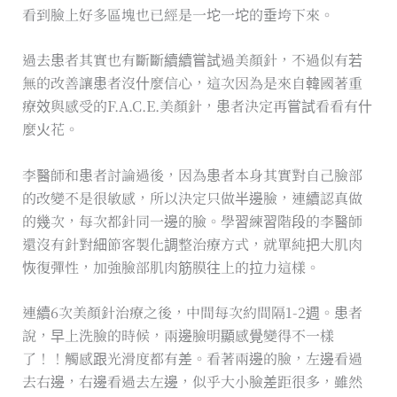
看到臉上好多區塊也已經是一坨一坨的垂垮下來。
過去患者其實也有斷斷續續嘗試過美顏針，不過似有若
無的改善讓患者沒什麼信心，這次因為是來自韓國著重
療效與感受的F.A.C.E.美顏針，患者決定再嘗試看看有什
麼火花。
李醫師和患者討論過後，因為患者本身其實對自己臉部
的改變不是很敏感，所以決定只做半邊臉，連續認真做
的幾次，每次都針同一邊的臉。學習練習階段的李醫師
還沒有針對細節客製化調整治療方式，就單純把大肌肉
恢復彈性，加強臉部肌肉筋膜往上的拉力這樣。
連續6次美顏針治療之後，中間每次約間隔1-2週。患者
說，早上洗臉的時候，兩邊臉明顯感覺變得不一樣
了！！觸感跟光滑度都有差。看著兩邊的臉，左邊看過
去右邊，右邊看過去左邊，似乎大小臉差距很多，雖然