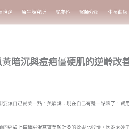
長陪跑
原生顏究所
皮膚科
醫師介紹
生長曲線
蠟黃暗沉與痘疤僵硬肌的逆齡改
想要讓自己變美一點。美眉說：現在自己有賺一點錢了，費
師的經驗上這種臉蛋其實美顏針灸的效果比較慢，因為太硬