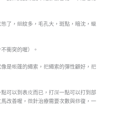
狀態了，細紋多，毛孔大，斑點，暗沈，蠟
針不衝突的喔）。
就像是帳篷的繩索，把繩索的彈性顧好，把
一點可以到表皮而已，打深一點可以打到部
立馬改善喔，微針治療需要次數與修復，一