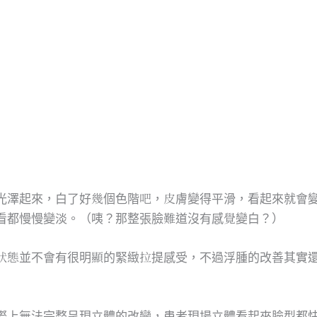
光澤起來，白了好幾個色階吧，皮膚變得平滑，看起來就會
看都慢慢變淡。（咦？那整張臉難道沒有感覺變白？）
狀態並不會有很明顯的緊緻拉提感受，不過浮腫的改善其實
上無法完整呈現立體的改變，患者現場立體看起來臉型都快變