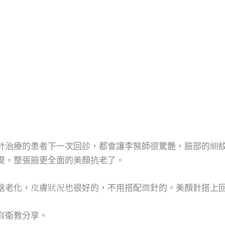
針治療的患者下一次回診，都會讓李醫師很驚艷，臉部的細
提，整張臉更全面的美顏抗老了。
啥老化，皮膚狀況也很好的，不用搭配微針的。美顏針搭上
寫衛教分享。