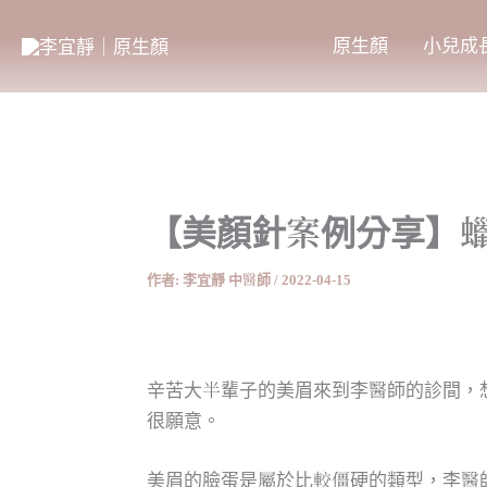
跳
至
原生顏
小兒成
主
要
內
容
【美顏針案例分享】
作者:
李宜靜 中醫師
/
2022-04-15
辛苦大半輩子的美眉來到李醫師的診間，
很願意。
美眉的臉蛋是屬於比較僵硬的類型，李醫