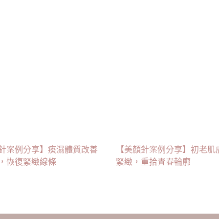
針案例分享】痰濕體質改善
【美顏針案例分享】初老肌
，恢復緊緻線條
緊緻，重拾青春輪廓