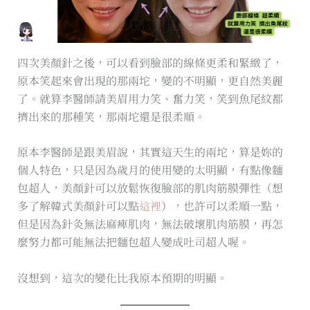
四次美顏針之後，可以看到臉部的線條更柔和緊緻了，
原本笑起來會出現的那兩坨，變的不明顯，更自然美麗
了。就算李醫師請美眉用力笑、奮力笑，笑到魚尾紋都
擠出來的那種笑，那兩坨還是很柔順。
原本李醫師是跟美眉說，其實這天生的兩坨，算是妳的
個人特色，只是因為歲月的使用變的太明顯，有點像麵
包超人，美顏針可以放鬆恢復臉部的肌肉筋膜彈性（想
多了解韓式美顏針可以點
這裡
），也許可以柔順一點，
但是因為針灸無法麻痺肌肉，無法破壞肌肉筋膜，再怎
麼努力都可能無法把麵包超人變成吐司超人喔。
沒想到，這次的變化比我原本預期的明顯。