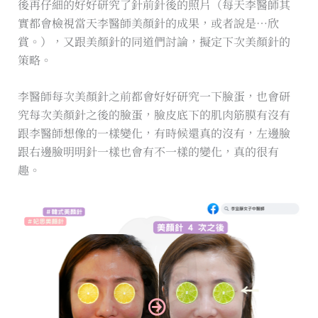
後再仔細的好好研究了針前針後的照片（每天李醫師其
實都會檢視當天李醫師美顏針的成果，或者說是…欣
賞。），又跟美顏針的同道們討論，擬定下次美顏針的
策略。
李醫師每次美顏針之前都會好好研究一下臉蛋，也會研
究每次美顏針之後的臉蛋，臉皮底下的肌肉筋膜有沒有
跟李醫師想像的一樣變化，有時候還真的沒有，左邊臉
跟右邊臉明明針一樣也會有不一樣的變化，真的很有
趣。