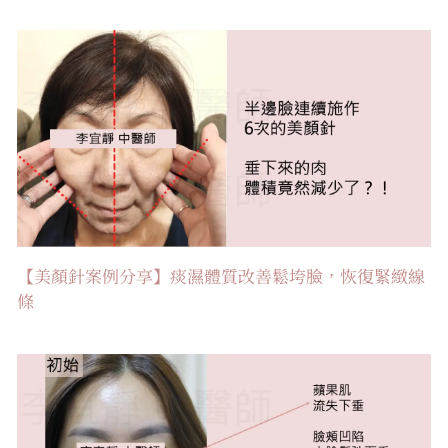
【美顏針案例分享】痰濕體質改善鬆垮臉，恢復緊緻線
條