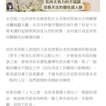
走在路上也許很常見蘋果肌打太多填充物澎出太明顯變
成
麵包超人臉
，有沒有秒懂李醫師在說什麼？但是今天
要來講的這個案例卻是自然的狀態，沒有施打或是其他
西醫醫美治療過的臉。
初診美眉踏入診間的主訴是想要抗老改善臉部的鬆垂感
（想多了解老化原理可以點
這裡
），仔細看看美眉的臉
蛋之後，發現美眉其實肌膚彈性狀況還不錯，除了一點
點的膚況不穩定之外（因為美眉工作關係只能晚睡），
鬆垂感其實不是很嚴重，不過美眉也許是對美的要求高
一點的人兒，我們就開始美顏針治療吧。
密集治療了 2 次之後，美眉看著鏡子提出了一點點的想
法。她說她笑起來的時候，臉上會有兩坨肉，有點明
顯，拍照不好看。