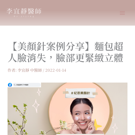
跳
至
主
要
內
【美顏針案例分享】麵包超
容
人臉消失，臉部更緊緻立體
作者:
李宜靜 中醫師
/
2022-01-14