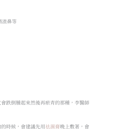
酒渣鼻等
友會跌倒腫起來然後再瘀青的那種，李醫師
的的時候，會建議先用
祛濕膏
晚上敷著，會