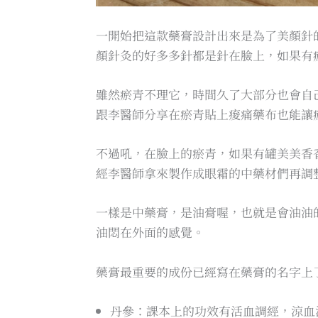
一開始把這款藥膏設計出來是為了美顏針
顏針灸的好多多針都是針在臉上，如果有
雖然瘀青不理它，時間久了大部分也會自
跟李醫師分享在瘀青貼上痠痛藥布也能讓
不過吼，在臉上的瘀青，如果有罐美美香
經李醫師拿來製作成眼霜的中藥材們再調
一樣是中藥膏，是油膏喔，也就是會油油
油悶在外面的感覺。
藥膏最重要的成份已經寫在藥膏的名字上
丹參：課本上的功效有活血調經，涼血