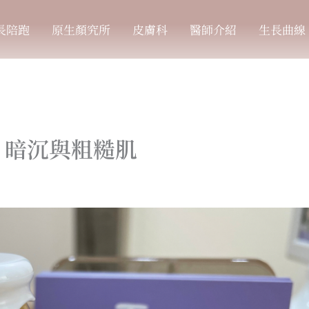
長陪跑
原生顏究所
皮膚科
醫師介紹
生長曲線
、暗沉與粗糙肌