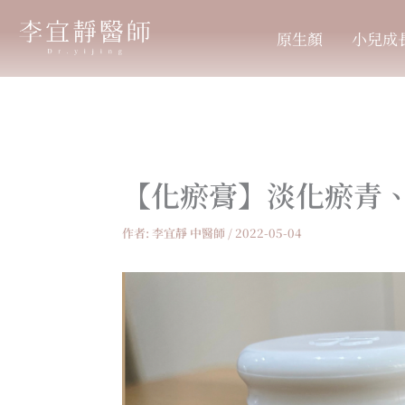
跳
至
原生顏
小兒成
主
要
內
容
【化瘀膏】淡化瘀青
作者:
李宜靜 中醫師
/
2022-05-04