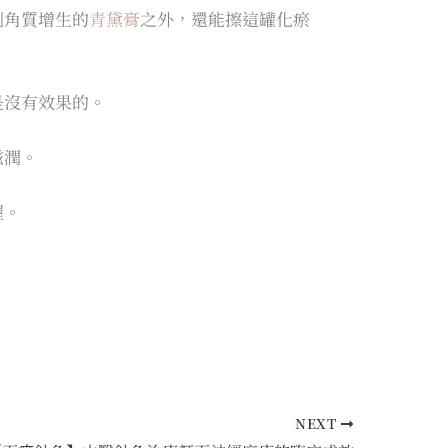
制角質增生的
青黛膏
之外，還能擦這罐化瘀
是沒有效果的。
滋潤。
喔。
NEXT