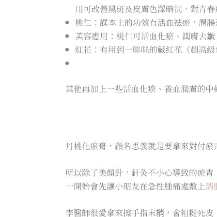
用可改善黑斑及皮膚色澤暗沉，對青春
桃仁：課本上的功效有活血祛瘀，潤腸
美容應用：桃仁可活血化瘀、潤膚去皺
紅花：有用到一咪咪的藏紅花（超高級
其他再加上一些活血化瘀、養血潤膚的中
丹桃化瘀膏，顧名思義就是要拿來對付瘀
所以除了美顏針，針灸不小心導致的瘀青
一開始會先讓小朋友在急性腫痛處敷上
消
李醫師很愛拿來擦手指末梢，會粗糙死皮