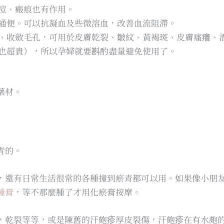
痘、瘢痕也有作用。
通便。可以抗凝血及些微溶血，改善血流阻滯。
、收斂毛孔，可用於皮膚乾裂、皺紋、黃褐斑、皮膚瘙癢、
也超貴），所以孕婦就要斟酌盡量避免使用了。
藥材。
青的。
，還有日常生活很常的各種撞到瘀青都可以用。如果像小朋
腫膏
，等不那麼腫了才用化瘀膏按摩。
，乾裂等等，或是陳舊的汗皰疹厚皮裂傷，汗皰疹在有水皰