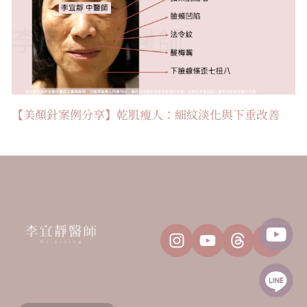
【美顏針案例分享】乾肌瘦人：細紋淡化與下垂改善