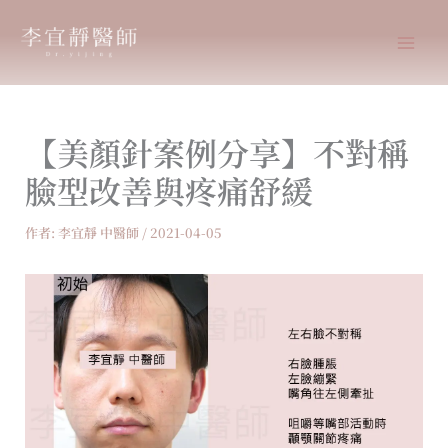
跳
至
主
要
內
【美顏針案例分享】不對稱
容
臉型改善與疼痛舒緩
作者:
李宜靜 中醫師
/
2021-04-05