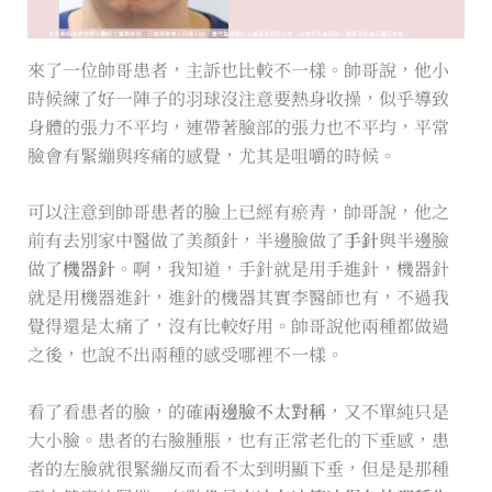
來了一位帥哥患者，主訴也比較不一樣。帥哥說，他小
時候練了好一陣子的羽球沒注意要熱身收操，似乎導致
身體的張力不平均，連帶著臉部的張力也不平均，平常
臉會有緊繃與疼痛的感覺，尤其是咀嚼的時候。
可以注意到帥哥患者的臉上已經有瘀青，帥哥說，他之
前有去別家中醫做了美顏針，半邊臉做了
手針
與半邊臉
做了
機器針
。啊，我知道，手針就是用手進針，機器針
就是用機器進針，進針的機器其實李醫師也有，不過我
覺得還是太痛了，沒有比較好用。帥哥說他兩種都做過
之後，也說不出兩種的感受哪裡不一樣。
看了看患者的臉，的確
兩邊臉不太對稱
，又不單純只是
大小臉。患者的右臉腫脹，也有正常老化的下垂感，患
者的左臉就很緊繃反而看不太到明顯下垂，但是是那種