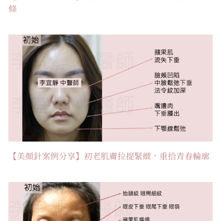
條
【美顏針案例分享】初老肌膚拉提緊緻，重拾青春輪廓