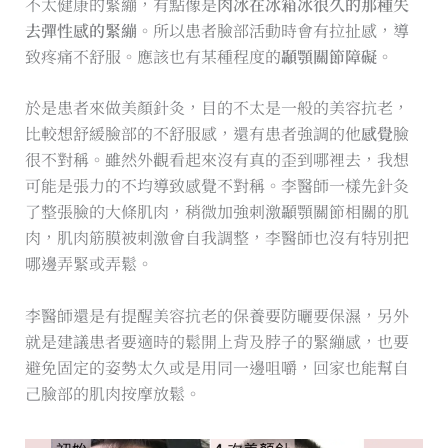
不太健康的緊繃，有點像是
肉冰在冰箱冰很久的那種失
去彈性感的緊繃
。所以患者臉部活動時會有拉扯感，導
致疼痛不舒服。應該也有某種程度的
顳顎關節障礙
。
於是患者來做美顏針灸，目的不太是一般的美容抗老，
比較想舒緩臉部的不舒服感，還有患者強調的他
感覺
臉
很不對稱。雖然外觀看起來沒有真的歪到哪裡去，我想
可能是張力的不均導致感覺不對稱。李醫師一樣先針灸
了整張臉的大條肌肉，稍微加強刺激顳顎關節相關的肌
肉，肌肉筋膜被刺激會自我調整，李醫師也沒有特別把
哪邊弄緊或弄鬆。
李醫師還是有提醒美容抗老的保養要防曬要保濕，另外
就是建議患者要適時的鬆開上背及脖子的緊繃感，也要
避免固定的姿勢太久或是用同一邊咀嚼，回家也能幫自
己臉部的肌肉按摩放鬆。