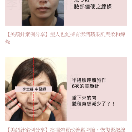
【美顏針案例分享】瘦人也能擁有澎潤蘋果肌與柔和線
條
【美顏針案例分享】痰濕體質改善鬆垮臉，恢復緊緻線