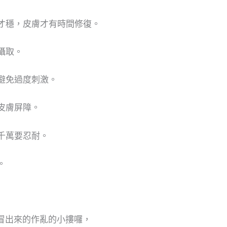
才穩，皮膚才有時間修復。
攝取。
避免過度刺激。
皮膚屏障。
千萬要忍耐。
。
冒出來的作亂的小摟囉，