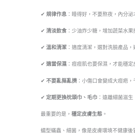
✔
規律作息
：睡得好，不要熬夜，內分泌
✔
清淡飲食
：少油炸少糖，增加蔬菜水果
✔
溫和清潔
：適度清潔，選對洗臉產品，
✔
適當保濕
：痘痘肌也要保濕，才能穩定
✔
不要亂摳亂擠
：小傷口會變成大痘疤，
✔
定期更換枕頭巾、毛巾
：遠離細菌滋生
最重要的是，
穩定皮膚生態
。
蠕型蟎蟲、細菌，像是皮膚環境不健康後