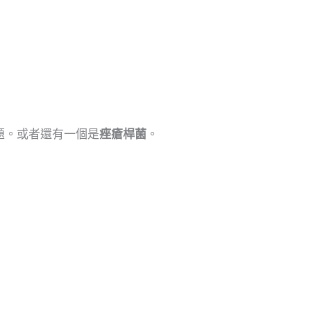
題。或者還有一個是
痤瘡桿菌
。