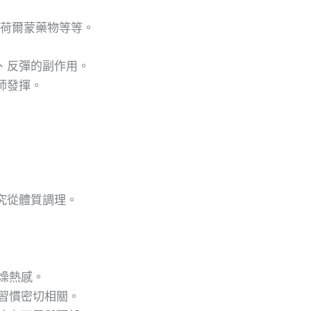
、荷爾蒙藥物等等。
、反彈的副作用。
師發揮。
究從體質調理。
燥熱感。
習慣密切相關。