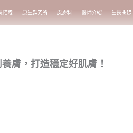
長陪跑
原生顏究所
皮膚科
醫師介紹
生長曲線
到養膚，打造穩定好肌膚！