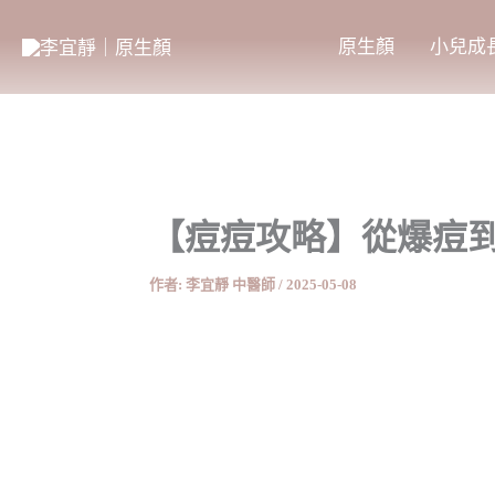
跳
至
原生顏
小兒成
主
要
內
容
【痘痘攻略】從爆痘
作者:
李宜靜 中醫師
/
2025-05-08