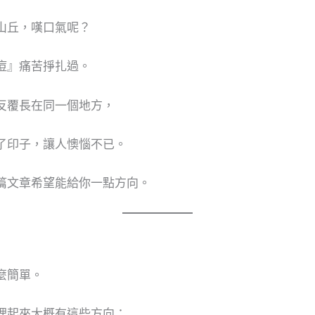
山丘，嘆口氣呢？
痘』痛苦掙扎過。
反覆長在同一個地方，
了印子，讓人懊惱不已。
篇文章希望能給你一點方向。
麼簡單。
理起來大概有這些方向：