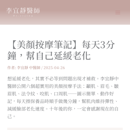
跳
至
主
要
內
【美顏按摩筆記】每天3分
容
鐘，幫自己延緩老化
作者:
李宜靜 中醫師
/
2025-04-26
想延緩老化，其實不必等到問題出現才補救。李宜靜中
醫師公開六個超實用的美顏按摩手法：顳肌、眉毛、皺
眉肌、法令紋、咬肌、口周肌——圖示簡單、動作好
記，每天擦保養品時順手做幾分鐘，幫肌肉維持彈性、
減緩臉部老化速度。十年後的你，一定會感謝現在的自
己。