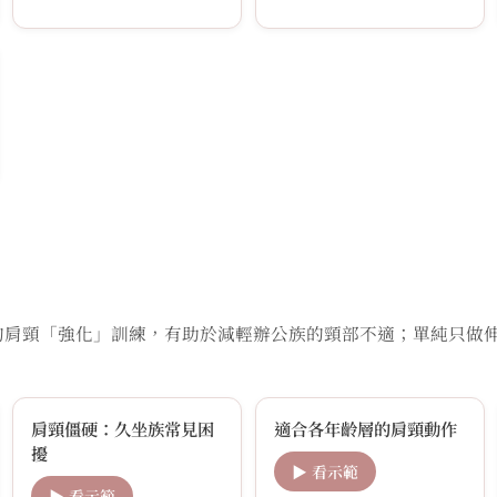
肩頸「強化」訓練，有助於減輕辦公族的頸部不適；單純只做伸展
肩頸僵硬：久坐族常見困
適合各年齡層的肩頸動作
擾
▶ 看示範
▶ 看示範