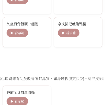
久坐肩背僵硬一起動
拿支掃把就能鬆腰
▶ 看示範
▶ 看示範
心理調節有助於改善睡眠品質，讓身體恢復更快[2]。這三支影
睡前全身放鬆收操
▶ 看示範