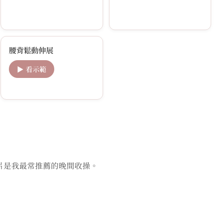
腰背鬆動伸展
▶ 看示範
片是我最常推薦的晚間收操。