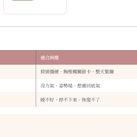
適合困擾
肩頸僵硬、胸椎髖關節卡、整天緊繃
沒力氣、姿勢塌、想養回底氣
睡不好、停不下來、恢復不了