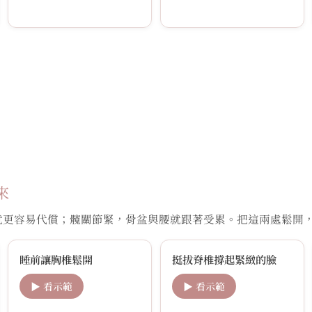
來
就更容易代償；髖關節緊，骨盆與腰就跟著受累。把這兩處鬆開
睡前讓胸椎鬆開
挺拔脊椎撐起緊緻的臉
▶ 看示範
▶ 看示範