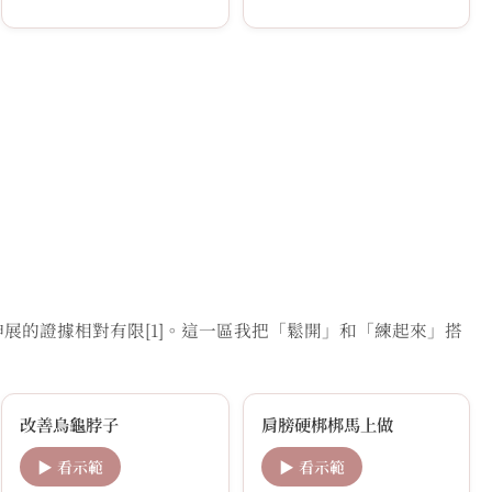
的證據相對有限[1]。這一區我把「鬆開」和「練起來」搭
改善烏龜脖子
肩膀硬梆梆馬上做
▶ 看示範
▶ 看示範