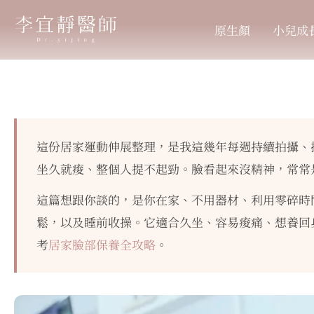
跳
至
原生顏
小兒成
主
要
內
容
這份居家運動伸展整理，是我這幾年每週持續拍攝、
坐久就痠、整個人提不起勁。臉看起來沒精神，常常
這篇想跟你談的，是你在家、不用器材、利用零碎時
鬆，以及睡前收操。它適合久坐、容易痠痛、想養回
考
居家臉部保養全攻略
。