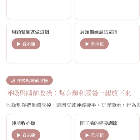
肩頸緊繃就做這個
肩頸僵硬試試這招
▶ 看示範
▶ 看示範
🌙 呼吸與睡前收操
呼吸與睡前收操：幫身體和腦袋一起放下來
收操幫你把緊繃放掉、讓副交感神經接手。研究顯示，行為與
睡前收心操
開工前的呼吸調節
▶ 看示範
▶ 看示範