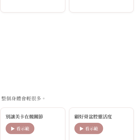
，整個身體會輕很多。
別讓美卡在髖關節
顧好骨盆腔靈活度
▶ 看示範
▶ 看示範