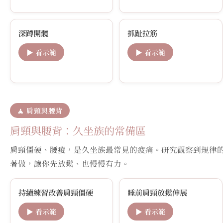
深蹲開髖
抓趾拉筋
▶ 看示範
▶ 看示範
🧘 肩頸與腰背
肩頸與腰背：久坐族的常備區
肩頸僵硬、腰痠，是久坐族最常見的疲痛。研究觀察到規律的
著做，讓你先放鬆、也慢慢有力。
持續練習改善肩頸僵硬
睡前肩頸放鬆伸展
▶ 看示範
▶ 看示範