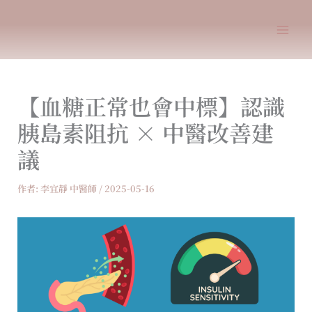
跳
至
主
要
內
【血糖正常也會中標】認識
容
胰島素阻抗 × 中醫改善建
議
作者:
李宜靜 中醫師
/
2025-05-16