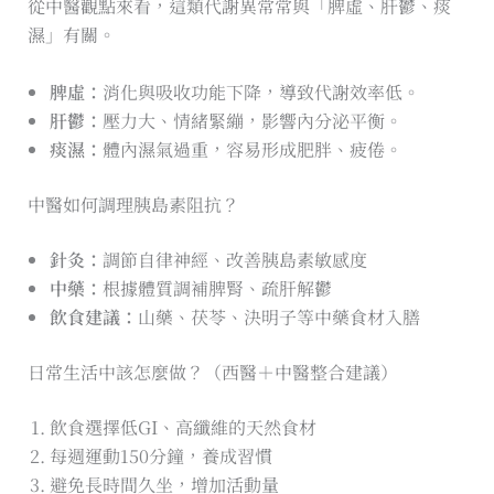
從中醫觀點來看，這類代謝異常常與「脾虛、肝鬱、痰
濕」有關。
脾虛：
消化與吸收功能下降，導致代謝效率低。
肝鬱：
壓力大、情緒緊繃，影響內分泌平衡。
痰濕：
體內濕氣過重，容易形成肥胖、疲倦。
中醫如何調理胰島素阻抗？
針灸：
調節自律神經、改善胰島素敏感度
中藥：
根據體質調補脾腎、疏肝解鬱
飲食建議：
山藥、茯苓、決明子等中藥食材入膳
日常生活中該怎麼做？（西醫＋中醫整合建議）
飲食選擇低GI、高纖維的天然食材
每週運動150分鐘，養成習慣
避免長時間久坐，增加活動量