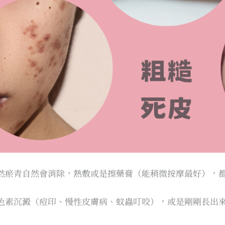
然瘀青自然會消除，熱敷或是擦藥膏（能稍微按摩最好），
色素沉澱（痘印、慢性皮膚病、蚊蟲叮咬），或是剛剛長出