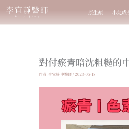
跳
至
原生顏
小兒成
主
要
內
容
對付瘀青暗沈粗糙的
作者:
李宜靜 中醫師
/
2023-05-18