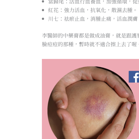
當歸尾：活血行血養血，加強循環，促
紅花：強力活血，抗氧化，散濕去腫。
川七：祛瘀止血，消腫止痛，活血潤膚
李醫師的中藥膏都是做成油膏，就是跟護
臉痘痘的那種，暫時就不適合擦上去了喔