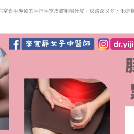
病富貴手導致的手指手掌皮膚粗糙死皮，紋路深又多，化瘀