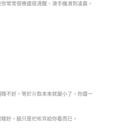
果你常常很晚還很清醒、滑手機滑到凌晨，
。
期睡不好，等於存款本來就變小了，你還一
沒睡好。臉只是把帳算給你看而已。