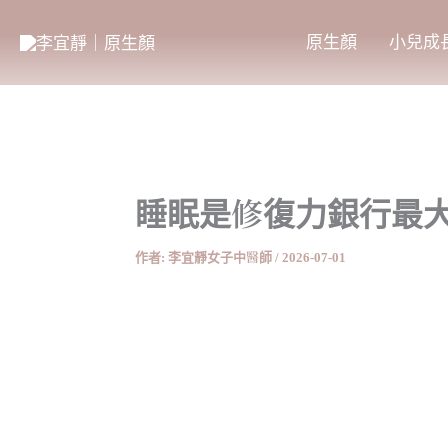
跳
至
原生顏
小兒成
主
要
內
容
睡眠是修復力銀行最
作者:
李宜靜女子中醫師
/
2026-07-01